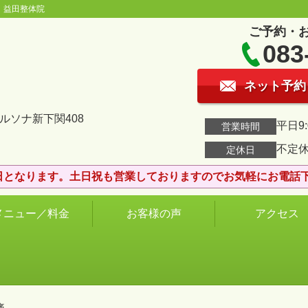
】益田整体院
ご予約・
083
ネット予約
ペルソナ新下関408
平日9:
営業時間
不定
定休日
6日となります。土日祝も営業しておりますのでお気軽にお電話
メニュー／料金
お客様の声
アクセス
痛