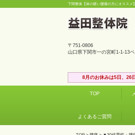
下関整体【体の硬い腰痛の方にオススメ
〒751-0806
山口県下関市一の宮町1-1-13
8月のお休みは5日、2
TOP
よくあるご質問
TOP
>
腰痛
> ▼30代男性：腰